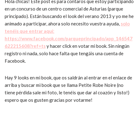
Hola chicas! Este post es para contaros que estoy participando
en un concurso de un centro comercial de Asturias (parque
principado). Están buscando el look del verano 2013 y yo me he
animado a participar, ahora solo necesito vuestra ayuda,
solo
tenéis que entrar aquí:
https://www.facebook.com/parqueprincipado/app_146547
622215608?ref=ts
y hacer click en votar mi book. Sin ningún
registro ni nada, solo hace falta que tengáis una cuenta de
Facebook.
Hay 9 looks en mi book, que os saldrán al entrar en el enlace de
arriba y buscar mi book que se llama Petite Robe Noire (no
tiene pérdida sale mi foto, le tenéis que dar al coazón y listo!)
espero que os gusten gracias por votarme!