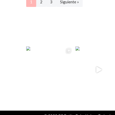
1
2
3
Siguiente »
ccpetiterobe