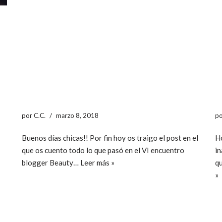
por
C.C.
marzo 8, 2018
p
Buenos días chicas!! Por fin hoy os traigo el post en el
Ho
que os cuento todo lo que pasó en el VI encuentro
in
blogger Beauty…
Leer más »
qu
»