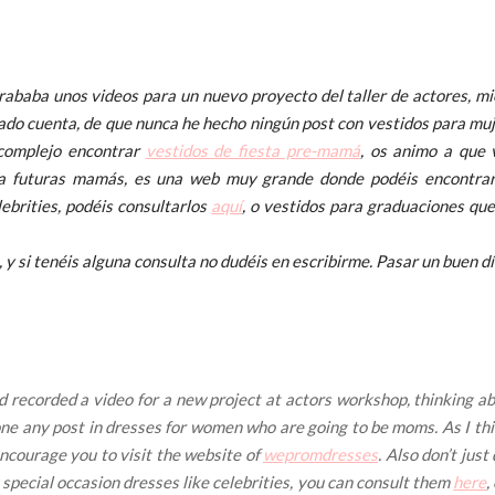
grababa unos videos para un nuevo proyecto del taller de actores, m
ado cuenta, de que nunca he hecho ningún post con vestidos para m
complejo encontrar
vestidos de fiesta pre-mamá
, os animo a que 
a futuras mamás, es una web muy grande donde podéis encontrar 
elebrities, podéis consultarlos
aquí
, o vestidos para graduaciones qu
 y si tenéis alguna consulta no dudéis en escribirme. Pasar un buen d
 recorded a video for a new project at actors workshop, thinking a
r done any post in dresses for women who are going to be moms. As I 
 encourage you to visit the website of
wepromdresses
. Also don’t just
special occasion dresses like celebrities, you can consult them
here
,