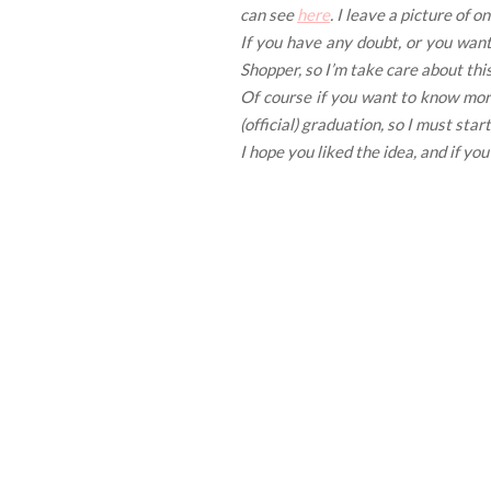
can see
here
. I leave a picture of 
If you have any doubt, or you want
Shopper, so I’m take care about thi
Of course if you want to know more
(official) graduation, so I must star
I hope you liked the idea, and if y