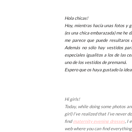
Hola chicas!
Hoy, mientras hacía unas fotos y 
(es una chica embarazada) me he d
me parece que puede resultaros 
Además no sólo hay vestidos par
especiales igualitos a los de las c
uno de los vestidos de premamá.
Espero que os haya gustado la idea,
Hi girls!
Today, while doing some photos and
girl) I’ve realized that I’ve neve
find
maternity evening dresses
, I
web where you can find everything 