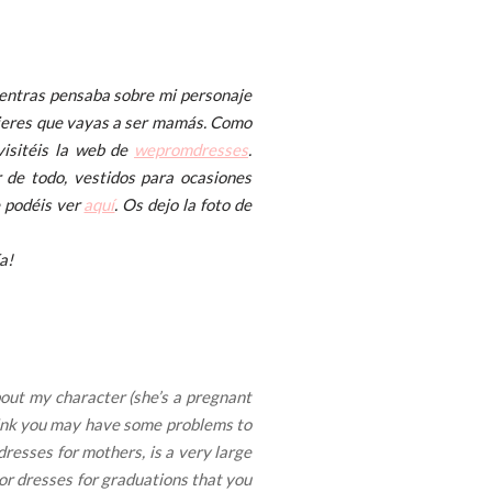
ientras pensaba sobre mi personaje
ujeres que vayas a ser mamás. Como
visitéis la web de
wepromdresses
.
de todo, vestidos para ocasiones
e podéis ver
aquí
. Os dejo la foto de
ía!
bout my character (she’s a pregnant
think you may have some problems to
 dresses for mothers, is a very large
 or dresses for graduations that you