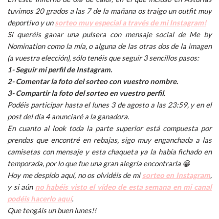
tuvimos 20 grados a las 7 de la mañana os traigo un outfit muy
deportivo y un
sorteo muy especial a través de mi Instagram!
Si queréis ganar una pulsera con mensaje social de Me by
Nomination como la mía, o alguna de las otras dos de la imagen
(a vuestra elección), sólo tenéis que seguir 3 sencillos pasos:
1- Seguir mi perfil de Instagram.
2- Comentar la foto del sorteo con vuestro nombre.
3- Compartir la foto del sorteo en vuestro perfil.
Podéis participar hasta el lunes 3 de agosto a las 23:59, y en el
post del día 4 anunciaré a la ganadora.
En cuanto al look toda la parte superior está compuesta por
prendas que encontré en rebajas, sigo muy enganchada a las
camisetas con mensaje y esta chaqueta ya la había fichado en
temporada, por lo que fue una gran alegría encontrarla 😀
Hoy me despido aquí, no os olvidéis de mi
sorteo en Instagram
,
y si aún
no habéis visto el vídeo de esta semana en mi canal
podéis hacerlo aquí
.
Que tengáis un buen lunes!!