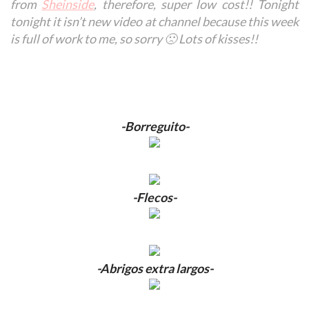
from
Sheinside
, therefore, super low cost!! Tonight
tonight it isn’t new video at channel because this week
is full of work to me, so sorry 🙁 Lots of kisses!!
-Borreguito-
-Flecos-
-Abrigos extra largos-