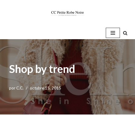
Saltar
al
contenido
Shop by trend
por
C.C.
octubre 15, 2015