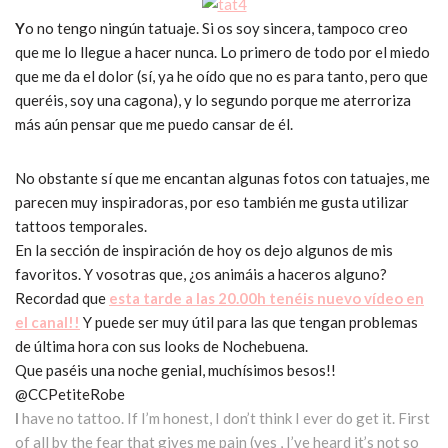
Y
o no tengo ningún tatuaje. Si os soy sincera, tampoco creo
que me lo llegue a hacer nunca. Lo primero de todo por el miedo
que me da el dolor (sí, ya he oído que no es para tanto, pero que
queréis, soy una cagona), y lo segundo porque me aterroriza
más aún pensar que me puedo cansar de él.
No obstante sí que me encantan algunas fotos con tatuajes, me
parecen muy inspiradoras, por eso también me gusta utilizar
tattoos temporales.
En la sección de inspiración de hoy os dejo algunos de mis
favoritos. Y vosotras que, ¿os animáis a haceros alguno?
Recordad que
esta tarde a las 20.00h tenéis nuevo vídeo en
el canal!!
Y puede ser muy útil para las que tengan problemas
de última hora con sus looks de Nochebuena.
Que paséis una noche genial, muchísimos besos!!
@CCPetiteRobe
I
have no tattoo. If I’m honest, I don’t think I ever do get it. First
of all by the fear that gives me pain (yes , I’ve heard it’s not so