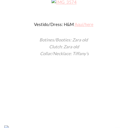
Vestido/Dress: H&M
Aquí/here
Botines/Booties: Zara old
Clutch: Zara old
Collar/Necklace: Tiffany’s
ccpetiterobe