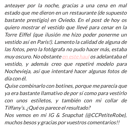
anteayer por la noche, gracias a una cena en mal
estado que me dieron en un restaurante (de supuesto
bastante prestigio) en Oviedo. En el post de hoy os
quiero mostrar el vestido que llevé para cenar en la
Torre Eiffel (que ilusión me hizo poder ponerme un
vestido así en París!). Lamento la calidad de alguna de
las fotos, pero la fotógrafa no pudo hacer más, estaba
muy oscuro. No obstante
en este haul
os adelantaba el
vestido, y además creo que repetiré modelo para
Nochevieja, así que intentaré hacer algunas fotos de
día con él.
Quise combinarlo con botines, porque me parecía que
ya era bastante llamativo de por sí como para vestirlo
con unos estiletos, y también con mi collar de
Tiffany’s. ¿Qué os parece el resultado?
Nos vemos en mi IG & Snapchat (@CCPetiteRobe),
muchos besos y gracias por vuestros comentarios!!