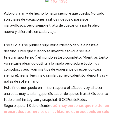
A
doro viajar, y de hecho lo hago siempre que puedo. No todo
son viajes de vacaciones a sitios nuevos o paraísos
maravillosos, pero siempre trato de buscar una parte algo
nuevo y diferente en cada viaje.
Eso sí, ojalá se pudiera suprimir el tiempo de viaje hasta el
destino. Creo que cuando se invente eso (que sería el
teletransporte, no?) el mundo estará completo. Mientras tanto
yo seguiré ideando outfits a la moda pero sobre todo muy
cómodos, y aquí van mis tips de viajera: pelo recogido (casi
siempre), jeans, leggins o similar, abrigo calentito, deportivas y
gafas de sol en mano.
Este finde me quedo en mi tierra, pero el sábado voy a hacer
una cosa muy chula… ¿queréis saber de que se trata? Os cuento
todo en mi instagram y snapchat @CCPetiteRobe.
Seguro que a 18 de diciembre
aún hay personas que no tienen
preparados sus regalos de navidad, no os preocupéis en sólo