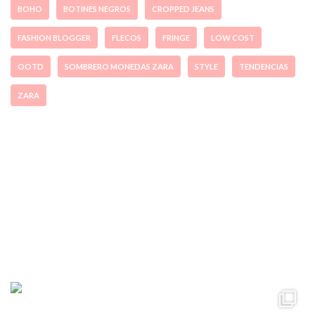
BOHO
BOTINES NEGROS
CROPPED JEANS
FASHION BLOGGER
FLECOS
FRINGE
LOW COST
OOTD
SOMBRERO MONEDAS ZARA
STYLE
TENDENCIAS
ZARA
ccpetiterobe