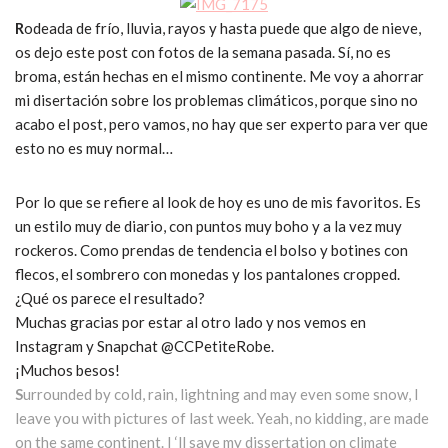
R
odeada de frío, lluvia, rayos y hasta puede que algo de nieve,
os dejo este post con fotos de la semana pasada. Sí, no es
broma, están hechas en el mismo continente. Me voy a ahorrar
mi disertación sobre los problemas climáticos, porque sino no
acabo el post, pero vamos, no hay que ser experto para ver que
esto no es muy normal…
Por lo que se refiere al look de hoy es uno de mis favoritos. Es
un estilo muy de diario, con puntos muy boho y a la vez muy
rockeros. Como prendas de tendencia el bolso y botines con
flecos, el sombrero con monedas y los pantalones cropped.
¿Qué os parece el resultado?
Muchas gracias por estar al otro lado y nos vemos en
Instagram y Snapchat @CCPetiteRobe.
¡Muchos besos!
S
urrounded by cold, rain, lightning and may even some snow, I
leave you with pictures of last week. Yeah, no kidding, are made
on the same continent. I ‘ll save my dissertation on climate