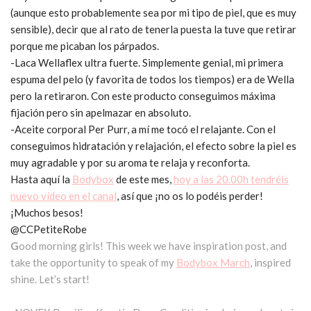
(aunque esto probablemente sea por mi tipo de piel, que es muy
sensible), decir que al rato de tenerla puesta la tuve que retirar
porque me picaban los párpados.
-Laca Wellaflex ultra fuerte. Simplemente genial, mi primera
espuma del pelo (y favorita de todos los tiempos) era de Wella
pero la retiraron. Con este producto conseguimos máxima
fijación pero sin apelmazar en absoluto.
-Aceite corporal Per Purr, a mí me tocó el relajante. Con el
conseguimos hidratación y relajación, el efecto sobre la piel es
muy agradable y por su aroma te relaja y reconforta.
Hasta aquí la
Bodybox
de este mes,
hoy a las 20.00h tendréis
nuevo vídeo en el canal
, así que ¡no os lo podéis perder!
¡Muchos besos!
@CCPetiteRobe
G
ood morning girls! This week we have inspiration post, and
take the opportunity to speak of my
Bodybox March
, inspired
shine. Let’s start!