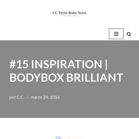
Saltar
al
contenido
#15 INSPIRATION |
BODYBOX BRILLIANT
por
C.C.
marzo 24, 2016