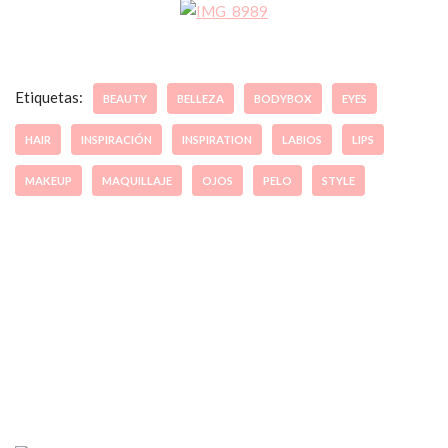
Etiquetas:
BEAUTY
BELLEZA
BODYBOX
EYES
HAIR
INSPIRACIÓN
INSPIRATION
LABIOS
LIPS
MAKEUP
MAQUILLAJE
OJOS
PELO
STYLE
ccpetiterobe