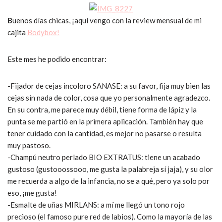
B
uenos días chicas, ¡aquí vengo con la review mensual de mi
cajita
Bodybox!
Este mes he podido encontrar:
-Fijador de cejas incoloro SANASE: a su favor, fija muy bien las
cejas sin nada de color, cosa que yo personalmente agradezco.
En su contra, me parece muy débil, tiene forma de lápiz y la
punta se me partió en la primera aplicación. También hay que
tener cuidado con la cantidad, es mejor no pasarse o resulta
muy pastoso.
-Champú neutro perlado BIO EXTRATUS: tiene un acabado
gustoso (gustooossooo, me gusta la palabreja sí jaja), y su olor
me recuerda a algo de la infancia, no se a qué, pero ya solo por
eso, ¡me gusta!
-Esmalte de uñas MIRLANS: a mí me llegó un tono rojo
precioso (el famoso pure red de labios). Como la mayoría de las