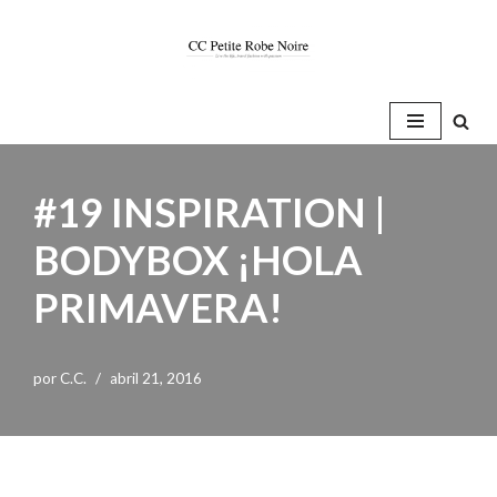
Saltar
al
contenido
#19 INSPIRATION |
BODYBOX ¡HOLA
PRIMAVERA!
por
C.C.
abril 21, 2016