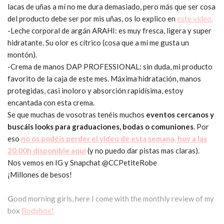
lacas de uñas a mí no me dura demasiado, pero más que ser cosa
del producto debe ser por mis uñas, os lo explico en
este vídeo.
-Leche corporal de argán ARAHI: es muy fresca, ligera y super
hidratante. Su olor es cítrico (cosa que a mí me gusta un
montón).
-Crema de manos DAP PROFESSIONAL: sin duda, mi producto
favorito de la caja de este mes. Máxima hidratación, manos
protegidas, casi inoloro y absorción rapidísima, estoy
encantada con esta crema.
Se que muchas de vosotras tenéis muchos
eventos cercanos y
buscáis looks para graduaciones, bodas o comuniones
. Por
eso
no os podéis perder el vídeo de esta semana, hoy a las
20.00h disponible aquí
(y no puedo dar pistas mas claras).
Nos vemos en IG y Snapchat @CCPetiteRobe
¡Millones de besos!
G
ood morning girls, here I come with the monthly review of my
box
Bodybox!