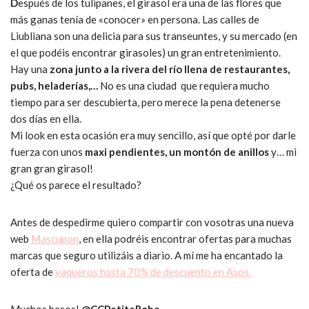
D
espués de los tulipanes, el girasol era una de las flores que
más ganas tenía de «conocer» en persona. Las calles de
Liubliana son una delicia para sus transeuntes, y su mercado (en
el que podéis encontrar girasoles) un gran entretenimiento.
Hay una
zona junto a la rivera del río llena de restaurantes,
pubs, heladerías,…
No es una ciudad que requiera mucho
tiempo para ser descubierta, pero merece la pena detenerse
dos días en ella.
Mi look en esta ocasión era muy sencillo, así que opté por darle
fuerza con unos
maxi pendientes, un montón de anillos
y… mi
gran gran girasol!
¿Qué os parece el resultado?
Antes de despedirme quiero compartir con vosotras una nueva
web
Mascupon
, en ella podréis encontrar ofertas para muchas
marcas que seguro utilizáis a diario. A mí me ha encantado la
oferta de
vaqueros hasta 70% de descuento en Asos.