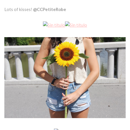
Lots of kisses!
@CCPetiteRobe