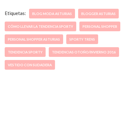
Etiquetas:
BLOG MODA ASTURIAS
BLOGGER ASTURIAS
CÓMO LLEVAR LA TENDENCIA SPORTY
PERSONAL SHOPPER
PERSONAL SHOPPER ASTURIAS
SPORTY TRENS
TENDENCIA SPORTY
TENDENCIAS OTOÑO/INVIERNO 2016
VESTIDO CON SUDADERA
ccpetiterobe