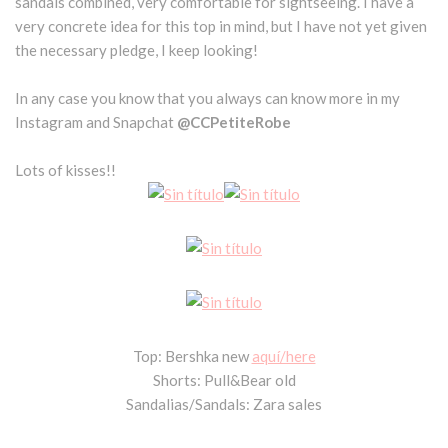
sandals combined, very comfortable for sightseeing. I have a
very concrete idea for this top in mind, but I have not yet given
the necessary pledge, I keep looking!
In any case you know that you always can know more in my
Instagram and Snapchat
@CCPetiteRobe
Lots of kisses!!
Top: Bershka new
aquí/here
Shorts: Pull&Bear old
Sandalias/Sandals: Zara sales