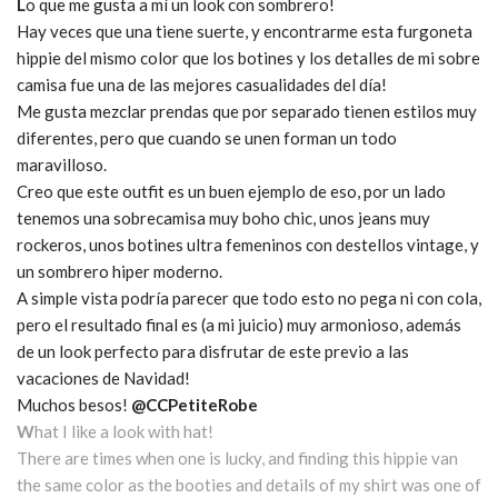
L
o que me gusta a mí un look con sombrero!
Hay veces que una tiene suerte, y encontrarme esta furgoneta
hippie del mismo color que los botines y los detalles de mi sobre
camisa fue una de las mejores casualidades del día!
Me gusta mezclar prendas que por separado tienen estilos muy
diferentes, pero que cuando se unen forman un todo
maravilloso.
Creo que este outfit es un buen ejemplo de eso, por un lado
tenemos una sobrecamisa muy boho chic, unos jeans muy
rockeros, unos botines ultra femeninos con destellos vintage, y
un sombrero hiper moderno.
A simple vista podría parecer que todo esto no pega ni con cola,
pero el resultado final es (a mi juicio) muy armonioso, además
de un look perfecto para disfrutar de este previo a las
vacaciones de Navidad!
Muchos besos!
@CCPetiteRobe
W
hat I like a look with hat!
There are times when one is lucky, and finding this hippie van
the same color as the booties and details of my shirt was one of