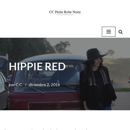
Saltar
al
contenido
HIPPIE RED
por
C.C.
diciembre 2, 2016