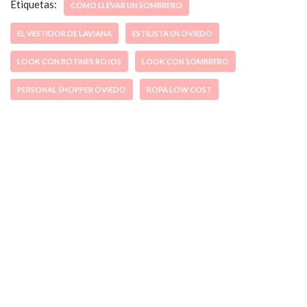
Etiquetas:
CÓMO LLEVAR UN SOMBRERO
EL VESTIDOR DE LAVIANA
ESTILISTA EN OVIEDO
LOOK CON BOTINES ROJOS
LOOK CON SOMBRERO
PERSONAL SHOPPER OVIEDO
ROPA LOW COST