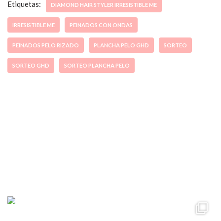
Etiquetas:
DIAMOND HAIR STYLER IRRESISTIBLE ME
IRRESISTIBLE ME
PEINADOS CON ONDAS
PEINADOS PELO RIZADO
PLANCHA PELO GHD
SORTEO
SORTEO GHD
SORTEO PLANCHA PELO
ccpetiterobe