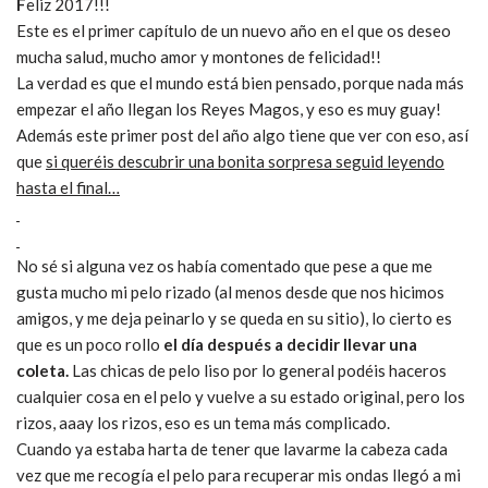
F
eliz 2017!!!
Este es el primer capítulo de un nuevo año en el que os deseo
mucha salud, mucho amor y montones de felicidad!!
La verdad es que el mundo está bien pensado, porque nada más
empezar el año llegan los Reyes Magos, y eso es muy guay!
Además este primer post del año algo tiene que ver con eso, así
que
si queréis descubrir una bonita sorpresa seguid leyendo
hasta el final…
No sé si alguna vez os había comentado que pese a que me
gusta mucho mi pelo rizado (al menos desde que nos hicimos
amigos, y me deja peinarlo y se queda en su sitio), lo cierto es
que es un poco rollo
el día después a decidir llevar una
coleta.
Las chicas de pelo liso por lo general podéis haceros
cualquier cosa en el pelo y vuelve a su estado original, pero los
rizos, aaay los rizos, eso es un tema más complicado.
Cuando ya estaba harta de tener que lavarme la cabeza cada
vez que me recogía el pelo para recuperar mis ondas llegó a mi