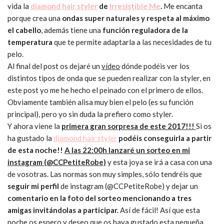
vida la
diamond hair styler
de
Irresistible Me
.
Me encanta
porque crea una
ondas super naturales y respeta al máximo
el cabello
, además tiene una
función reguladora de la
temperatura
que te permite adaptarla a las necesidades de tu
pelo.
Al final del post os dejaré un
vídeo
dónde podéis ver los
distintos tipos de onda que se pueden realizar con la styler, en
este post yo me he hecho el peinado con el primero de ellos.
Obviamente también alisa muy bien el pelo (es su función
principal), pero yo sin duda la prefiero como styler.
Y ahora viene la
primera gran sorpresa de este 2017!!!
Si os
ha gustado la
diamond hair styler
podéis conseguirla a partir
de esta noche!!
A las 22:00h lanzaré un sorteo en mi
instagram (@CCPetiteRobe)
y esta joya se irá a casa con una
de vosotras. Las normas son muy simples, sólo tendréis que
seguir mi perfil
de instagram (@CCPetiteRobe) y dejar un
comentario en la foto del sorteo mencionando a tres
amigas invitándolas a participar.
Así de fácil! Así que esta
noche os espero y deseo que os haya gustado esta pequeña