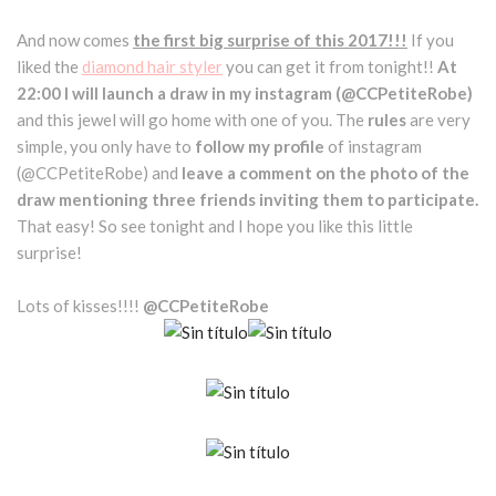
And now comes
the first big surprise of this 2017!!!
If you
liked the
diamond hair styler
you can get it from tonight!!
At
22:00 I will launch a draw in my instagram (@CCPetiteRobe)
and this jewel will go home with one of you. The
rules
are very
simple, you only have to
follow my profile
of instagram
(@CCPetiteRobe) and
leave a comment on the photo of the
draw mentioning three friends inviting them to participate.
That easy! So see tonight and I hope you like this little
surprise!
Lots of kisses!!!!
@CCPetiteRobe