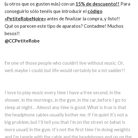
(u otros que os gusten más) con un
15% de descuento!!
Para
conseguirlo sólo tenéis que introducir el
código
«PetiteRobeNoire»
antes de finalizar la compra, y listo!!
Qué os parecen este tipo de aparatos? Contadme! Muchos
besos!!
@CCPetiteRobe
I
‘m one of those people who couldn’t live without music. Or,
well, maybe I could, but life would certainly be a lot sadder!!
I love to play music every time I have a free second, in the
shower, in the mornings, in the gym, in the car, before I go to
sleep at night… Almost any time is good. What is true is that
the headphone cables usually bother me. If I’m quiet it’s not a
big problem, but I’ll tell you that I’m on the street or (what is
more usual) in the gym. It’s not the first time I’m doing weights
and I’m tangle with the cable and the headphones end up on the