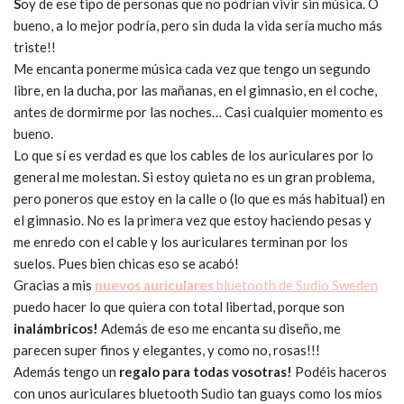
S
oy de ese tipo de personas que no podrían vivir sin música. O
bueno, a lo mejor podría, pero sin duda la vida sería mucho más
triste!!
Me encanta ponerme música cada vez que tengo un segundo
libre, en la ducha, por las mañanas, en el gimnasio, en el coche,
antes de dormirme por las noches… Casi cualquier momento es
bueno.
Lo que sí es verdad es que los cables de los auriculares por lo
general me molestan. Si estoy quieta no es un gran problema,
pero poneros que estoy en la calle o (lo que es más habitual) en
el gimnasio. No es la primera vez que estoy haciendo pesas y
me enredo con el cable y los auriculares terminan por los
suelos. Pues bien chicas eso se acabó!
Gracias a mis
nuevos auriculares
bluetooth de Sudio Sweden
puedo hacer lo que quiera con total libertad, porque son
inalámbricos!
Además de eso me encanta su diseño, me
parecen super finos y elegantes, y como no, rosas!!!
Además tengo un
regalo para todas vosotras!
Podéis haceros
con unos auriculares bluetooth Sudio tan guays como los míos