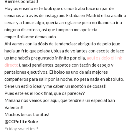
V
iernes bonitas!!
Hoy os enseño este look que os mostraba hace un par de
semanas a través de instagram. Estaba en Madrid e iba a salir a
cenar y a tomar algo, quería arreglarme pero no ibamos a ir a
ninguna discoteca, así que tampoco me apetecía
emperifollarme demasiado.
Ahí vamos con la dósis de tendencias: abriguito de pelo (que
hacía un frio que pelaba), blusa de volantes con escote de lace
up (me habéis preguntado infinito por ella,
aquí os dejo el link
directo
), maxi pendientes, zapatos con tacón de espejo y
pantalones ejecutivos. El bolso es uno de mis mejores
compañeros para salir por la noche, no pesa nada en absoluto,
tiene un estilo ideal y me caben un montón de cosas!!
Pues este es el look final, qué os parece??
Mañana nos vemos por aquí, que tendréis un especial San
Valentín!!
Muchos besos bonitas!
@CCPetiteRobe
F
riday sweeties!!