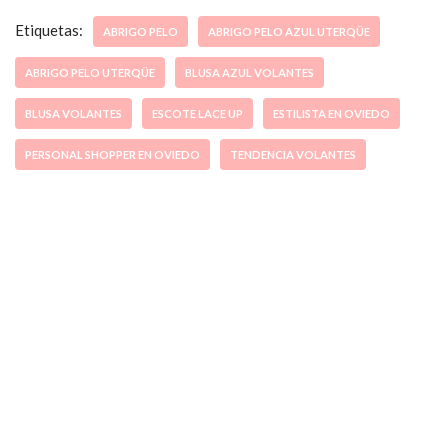
Etiquetas:
ABRIGO PELO
ABRIGO PELO AZUL UTERQÜE
ABRIGO PELO UTERQÜE
BLUSA AZUL VOLANTES
BLUSA VOLANTES
ESCOTE LACE UP
ESTILISTA EN OVIEDO
PERSONAL SHOPPER EN OVIEDO
TENDENCIA VOLANTES