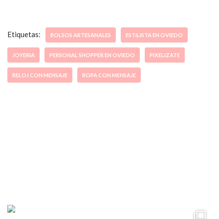
Etiquetas:
BOLSOS ARTESANALES
ESTILISTA EN OVIEDO
JOYERIA
PERSONAL SHOPPER EN OVIEDO
PIXELIZATE
RELOJ CON MENSAJE
ROPA CON MENSAJE
ccpetiterobe