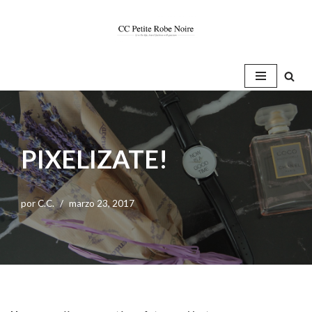
Saltar
al
contenido
PIXELIZATE!
por
C.C.
marzo 23, 2017