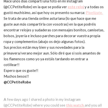
H
ace unos días compartí una foto en mi instagram
(@CCPetiteRobe) en la que se podía ver
este reloj
y a todas os
gustó muchísimo, así que hoy os presento su marca:
Pixelízate.
Se trata de una tienda online asturiana (lo que hace que me
guste aun más compartirla con vosotras) en la que podréis
encontrar relojes y sudaderas con mensajes bonitos, camisetas,
bolsos, joyería e incluso parches para decorar vuestra propia
ropa y complementos (abajo os dejo algunas fotos).
Sus precios están muy bien y sus novedades para la
primavera/verano mejor aun. Sólo diré que si sois amantes de
los flamencos como yo ya estáis tardando en entrar a
cotillear!!
Espero que os guste!!
Muchos besos!!
@CCPetiteRobe
A
few days ago I shared a photo in my instagram
(@CCPetiteRobe) where you could see
this watch
and you all