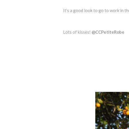
It’s a good look to go to work in th
Lots of kisses!
@CCPetiteRobe