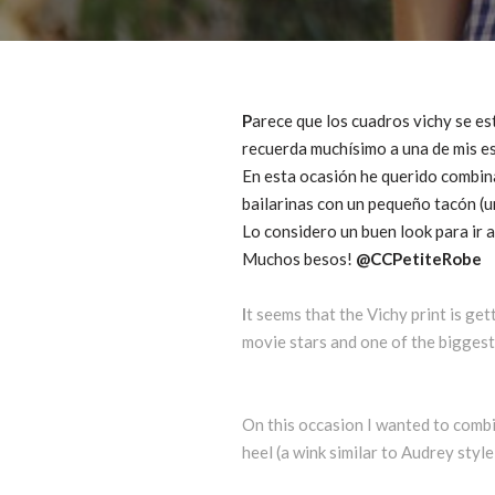
P
arece que los cuadros vichy se e
recuerda muchísimo a una de mis es
En esta ocasión he querido combi
bailarinas con un pequeño tacón (u
Lo considero un buen look para ir 
Muchos besos!
@CCPetiteRobe
I
t seems that the Vichy print is get
movie stars and one of the biggest
On this occasion I wanted to comb
heel (a wink similar to Audrey style