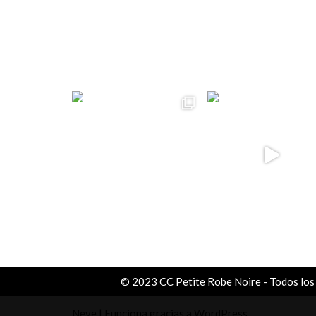
ccpetiterobe
© 2023 CC Petite Robe Noire - Todos los
Neve
| Funciona gracias a
WordPress