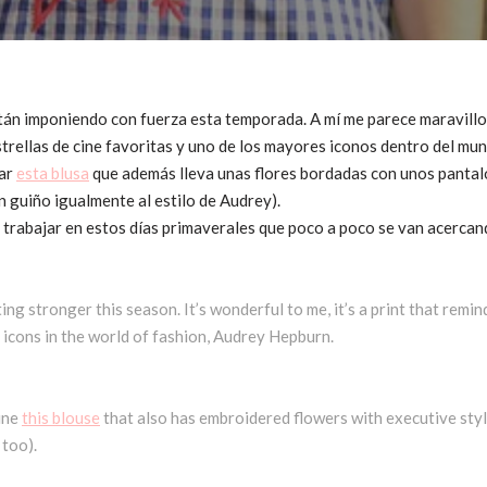
stán imponiendo con fuerza esta temporada. A mí me parece maravill
trellas de cine favoritas y uno de los mayores iconos dentro del mu
nar
esta blusa
que además lleva unas flores bordadas con unos pantalo
n guiño igualmente al estilo de Audrey).
a trabajar en estos días primaverales que poco a poco se van acerca
ting stronger this season. It’s wonderful to me, it’s a print that remi
 icons in the world of fashion, Audrey Hepburn.
ine
this blouse
that also has embroidered flowers with executive styl
 too).