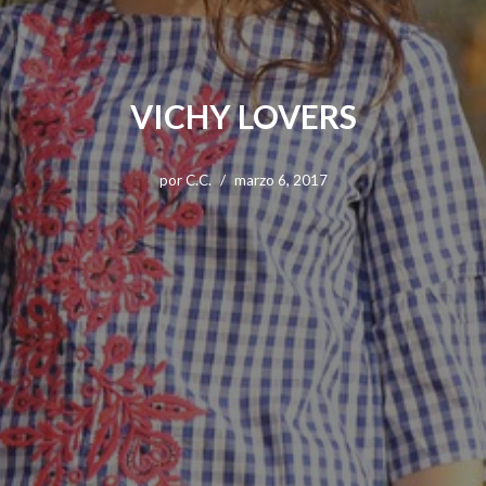
VICHY LOVERS
por
C.C.
marzo 6, 2017