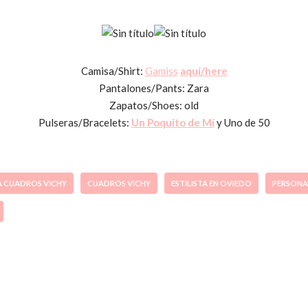
Camisa/Shirt:
Gamiss
aquí/here
Pantalones/Pants: Zara
Zapatos/Shoes: old
Pulseras/Bracelets:
Un Poquito de Mí
y Uno de 50
A CUADROS VICHY
CUADROS VICHY
ESTILISTA EN OVIEDO
PERSONA