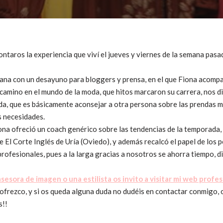
ntaros la experiencia que viví el jueves y viernes de la semana pasa
ana con un desayuno para bloggers y prensa, en el que Fiona acompa
amino en el mundo de la moda, que hitos marcaron su carrera, nos di
da, que es básicamente aconsejar a otra persona sobre las prendas m
us necesidades.
iona ofreció un coach genérico sobre las tendencias de la temporada,
e El Corte Inglés de Uría (Oviedo), y además recalcó el papel de los p
profesionales, pues a la larga gracias a nosotros se ahorra tiempo, di
sesora de imagen o una estilista os invito a visitar mi web profe
 ofrezco, y si os queda alguna duda no dudéis en contactar conmigo,
s!!