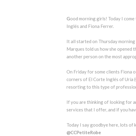
G
ood morning girls! Today I come 
Inglés and Fiona Ferrer.
It all started on Thursday morning
Marques told us how she opened the
another person on the most appropr
On Friday for some clients Fiona o
corners of El Corte Inglés of Uría
resorting to this type of professi
If you are thinking of looking for a
services that I offer, and if you ha
Today I say goodbye here, lots of k
@CCPetiteRobe