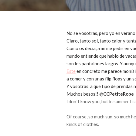
N
o se vosotras, pero yo en verano 
Claro, tanto sol, tanto calor y tan
Como os decía, a mí me pedís en va
mundo entiende que hablo de vacac
son los pantalones largos. Y aunque
Este
en concreto me parece monísim
a comer y con unas flip flops y un 
Y vosotras, a qué tipo de prendas 
Muchos besos!!
@CCPetiteRobe
I
don`t know you, but in summer I can
Of course, so much sun, so much h
kinds of clothes.