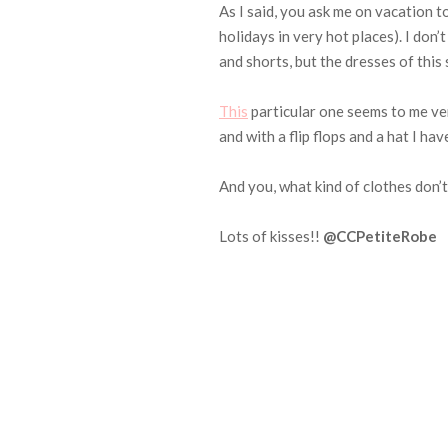
As I said, you ask me on vacation t
holidays in very hot places).
I don’
and shorts, but the dresses of this
This
particular one seems to me very
and with a flip flops and a hat I ha
And you, what kind of clothes don’
Lots of kisses!!
@CCPetiteRobe