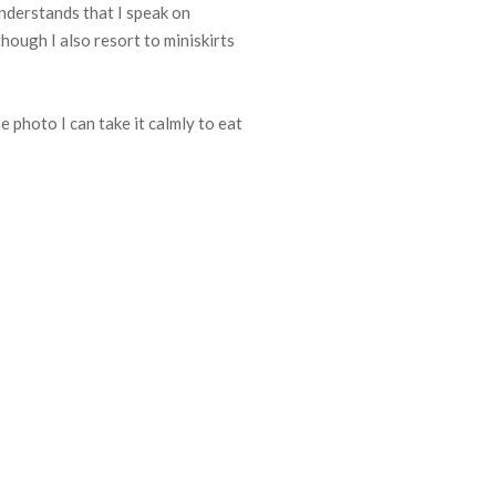
understands that I speak on
lthough I also resort to miniskirts
e photo I can take it calmly to eat