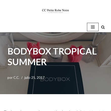
Saltar
al
contenido
BODYBOX TROPICAL
SUMMER
por
C.C.
julio 25, 2017