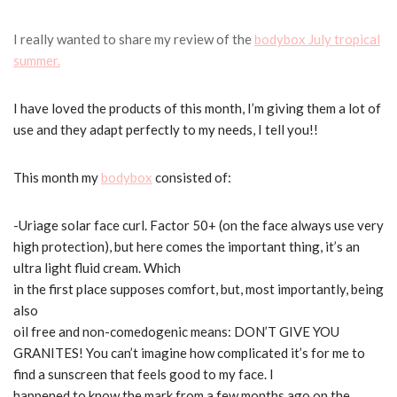
I really wanted to share my review of the
bodybox July tropical
summer.
I have loved the products of this month, I’m giving them a lot of
use and they adapt perfectly to my needs, I tell you!!
This month my
bodybox
consisted of:
-Uriage solar face curl.
Factor 50+ (on the face always use very
high protection), but here comes the important thing, it’s an
ultra light fluid cream.
Which
in the first place supposes comfort, but, most importantly, being
also
oil free and non-comedogenic means: DON’T GIVE YOU
GRANITES!
You can’t imagine how complicated it’s for me to
find a sunscreen that feels good to my face.
I
happened to know the mark from a few months ago on the