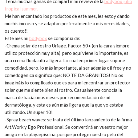
T
enía muchas ganas de compartir mi review de la
bodybox julio
tropical summer.
Me han encantado los productos de este mes, les estoy dando
muchísimo uso y se adaptan perfecatmente a mis necesidades,
os cuento!!
Este mes mi
bodybox
se componía de:
-Crema solar de rostro Uriage. Factor 50+ (en la cara siempre
utilizo protección muy alta), pero aquí viene lo importante, es
una crema fluida ultra ligera. Lo cual en primer lugar supone
comodidad, pero, lo más importante, al ser además oil free y no
comedogénica significa que: NO TE DA GRANITOS! No os
imagináis lo complicado que es para mí encontrar un protector
solar que me siente bien al rostro. Casualmente conocía la
marca de hacía unos meses por recomendación de mi
dermatóloga, y esta es aún más ligera que la que yo estaba
utilizando. Un super 10!
-Spray beach waves: se trata del último lanzamiento de la firma
Art.Work y Ego Professional. Se convertirá en vuestro mejor
amigo en la playa/piscina, porque protege nuestro pelo del