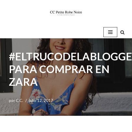
Saltar
al
contenido
#ELTRUCODELABLOGG
PARA COMPRAR EN
ZARA
por
C.C.
julio 12, 2017