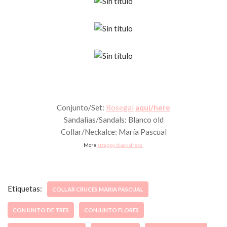
Conjunto/Set:
Rosegal
aquí/here
Sandalias/Sandals: Blanco old
Collar/Neckalce: María Pascual
More
strappy black dress
Etiquetas:
COLLAR CRUCES MARIA PASCUAL
CONJUNTO DE TRES
CONJUNTO FLORES