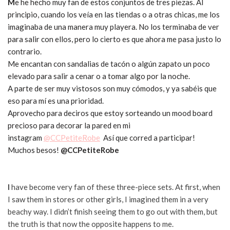
M
e he hecho muy fan de estos conjuntos de tres piezas. Al
principio, cuando los veía en las tiendas o a otras chicas, me los
imaginaba de una manera muy playera. No los terminaba de ver
para salir con ellos, pero lo cierto es que ahora me pasa justo lo
contrario.
Me encantan con sandalias de tacón o algún zapato un poco
elevado para salir a cenar o a tomar algo por la noche.
A parte de ser muy vistosos son muy cómodos, y ya sabéis que
eso para mí es una prioridad.
Aprovecho para deciros que estoy sorteando un mood board
precioso para decorar la pared en mi
instagram
@CCPetiteRobe
Así que corred a participar!
Muchos besos!
@CCPetiteRobe
I
have become very fan of these three-piece sets. At first, when
I saw them in stores or other girls, I imagined them in a very
beachy way. I didn’t finish seeing them to go out with them, but
the truth is that now the opposite happens to me.