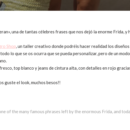
ueran», una de tantas célebres frases que nos dejó la enorme Frida, y
gro Shop
, un taller creativo donde podréis hacer realidad los diseño
todo lo que se os ocurra que se pueda personalizar, pero de un modo
ano.
esco, top blanco y jeans de cintura alta, con detalles en rojo gracias
os guste el look, muchos besos!!
 one of the many famous phrases left by the enormous Frida, and today 