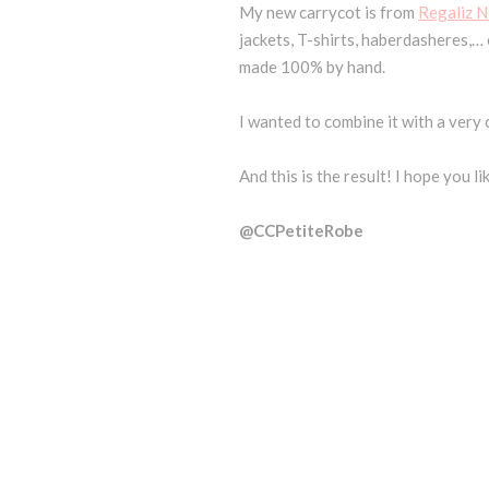
My new carrycot is from
Regaliz 
jackets, T-shirts, haberdasheres,… 
made 100% by hand.
I wanted to combine it with a very 
And this is the result! I hope you li
@CCPetiteRobe