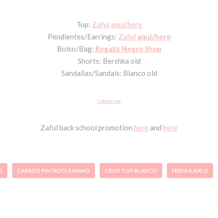
Top:
Zaful
aquí/here
Pendientes/Earrings:
Zaful
aquí/here
Bolso/Bag:
Regaliz Negro Shop
Shorts: Bershka old
Sandalias/Sandals: Blanco old
Cotton tee
Zaful back school promotion
here
and
here
O
CAPAZO PINTADO A MANO
CROP TOP BLANCO
FRIDA KAHLO