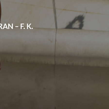
N – F. K.