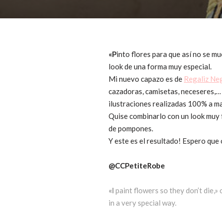
«P
into flores para que así no se m
look de una forma muy especial.
Mi nuevo capazo es de
Regaliz Ne
cazadoras, camisetas, neceseres,… 
ilustraciones realizadas 100% a m
Quise combinarlo con un look muy fr
de pompones.
Y este es el resultado! Espero que 
@CCPetiteRobe
«I
paint flowers so they don’t die,»
in a very special way.