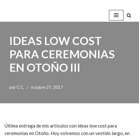
Saltar
al
contenido
IDEAS LOW COST
PARA CEREMONIAS
EN OTOÑO III
por
C.C.
octubre 27, 2017
Última entrega de mis artículos con ideas low cost para
ceremonias en Otoño. Hoy volvemos con un vestido largo, en