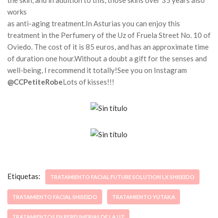
the skin, and in addition to this, those skins over 35 years also
works
as anti-aging treatment.
In Asturias you can enjoy this
treatment in the Perfumery of the Uz of Fruela Street No. 10 of
Oviedo.
The cost of it is 85 euros, and has an approximate time
of duration one hour.
Without a doubt a gift for the senses and
well-being, I recommend it totally!
See you on Instagram
@CCPetiteRobe
Lots of kisses!!!
Etiquetas:
TRATAMIENTO FACIAL FUTURE SOLUTION LX SHISEIDO
TRATAMIENTO FACIAL SHISEIDO
TRATAMIENTO YUTAKA
TRATAMIENTOS EN PERFUMERIAS DE LA UZ