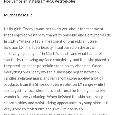
Nos vemos en instagram
@CCPetiteRobe
Muchos besos!!!
H
ello girls!
Today I want to talk to you about the treatment
that I enjoyed yesterday thanks to Shiseido and Perfumerías de
la Uz.
It’s Yutaka, a facial treatment of Shiseido’s Future
Solution LX line.
It’s a beauty ritual based on the art of
receiving.
I put myself in Marta’s hands, and what hands!
She
started by removing my face completely, and then she placed a
tempered Japanese porcelain stone on my abdomen.
Once
everything was ready my facial massage began between
candles, relaxing music and rich aromas.
She applied a lot of
products from the Shiseido Future Solution LX range while I
massaged my face, shoulders and arms.
The feeling is frankly
wonderful, very relaxing.
When finished the skin has a very
smooth, shiny and moisturizing appearance.
In young skins it is
very good to moisturize and give luminosity to