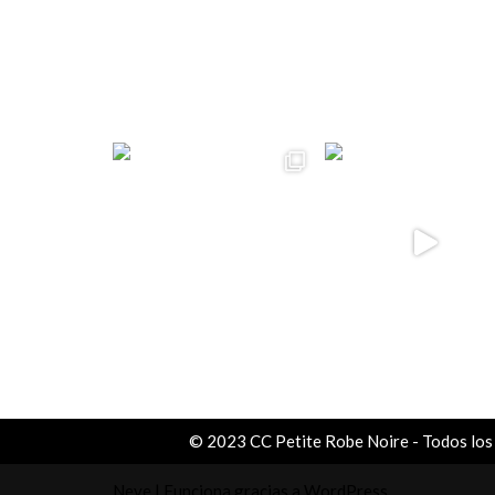
ccpetiterobe
© 2023 CC Petite Robe Noire - Todos los
Neve
| Funciona gracias a
WordPress