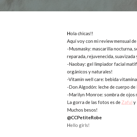
H
ola chicas!!
Aquí voy con mi review mensual d
-Musmasky: mascarilla nocturna, se 
reparada, rejuvenecida, suavizada 
-Naobay: gel limpiador facial mati
orgánicos y naturales!
-Vitamin well care: bebida vitaminad
-Don Algodón: leche de cuerpo de 
-Marilyn Monroe: sombra de ojos m
La gorra de las fotos es de
Zaful
y 
Muchos besos!
@CCPetiteRobe
H
ello girls!