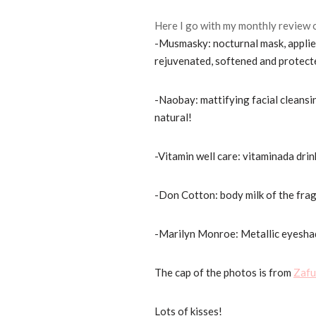
Here I go with my monthly review 
-Musmasky: nocturnal mask, applied
rejuvenated, softened and protected
-Naobay: mattifying facial cleansin
natural!
-Vitamin well care: vitaminada drink
-Don Cotton: body milk of the fra
-Marilyn Monroe: Metallic eyesha
The cap of the photos is from
Zafu
Lots of kisses!