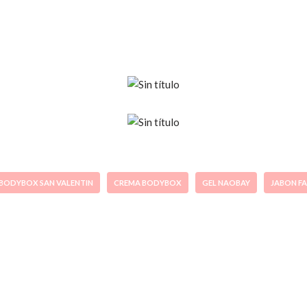
BODYBOX SAN VALENTIN
CREMA BODYBOX
GEL NAOBAY
JABON FA