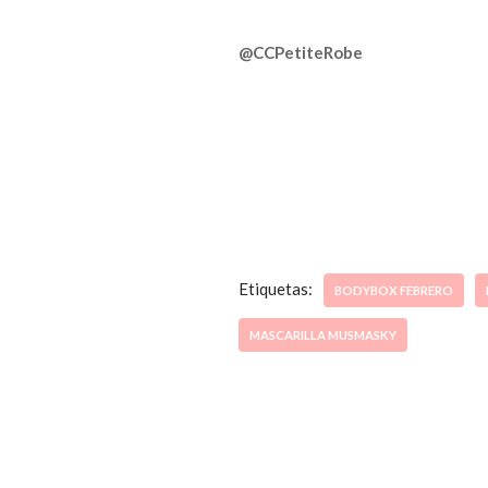
@CCPetiteRobe
Etiquetas:
BODYBOX FEBRERO
MASCARILLA MUSMASKY