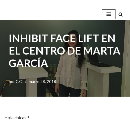
Saltar
al
contenido
INHIBIT FACE LIFT EN
EL CENTRO DE MARTA
GARCÍA
por
C.C.
marzo 28, 2018
H
ola chicas!!