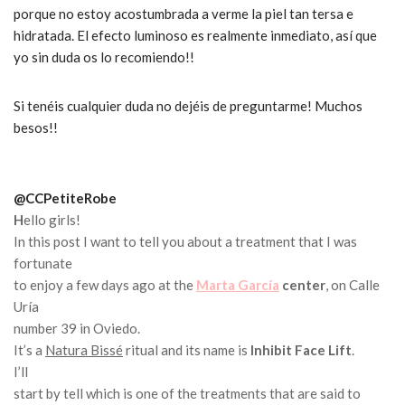
porque no estoy acostumbrada a verme la piel tan tersa e
hidratada. El efecto luminoso es realmente inmediato, así que
yo sin duda os lo recomiendo!!
Si tenéis cualquier duda no dejéis de preguntarme! Muchos
besos!!
@CCPetiteRobe
H
ello girls!
In this post I want to tell you about a treatment that I was
fortunate
to enjoy a few days ago at the
Marta García
center
, on Calle
Uría
number 39 in Oviedo.
It’s a
Natura Bissé
ritual and its name is
Inhibit Face Lift
.
I’ll
start by tell which is one of the treatments that are said to