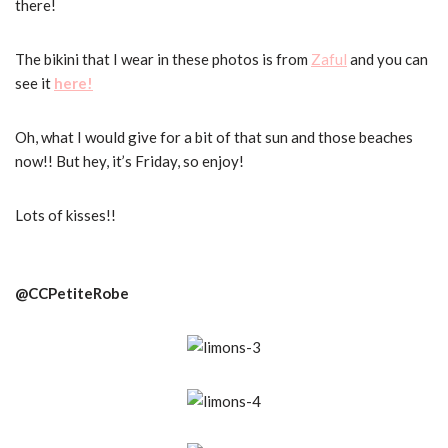
there!
The bikini that I wear in these photos is from
Zaful
and you can
see it
here!
Oh, what I would give for a bit of that sun and those beaches
now!!
But hey, it’s Friday, so enjoy!
Lots of kisses!!
@CCPetiteRobe