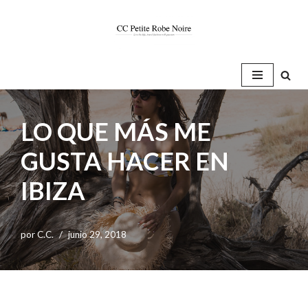
Saltar
al
contenido
LO QUE MÁS ME
GUSTA HACER EN
IBIZA
por
C.C.
junio 29, 2018