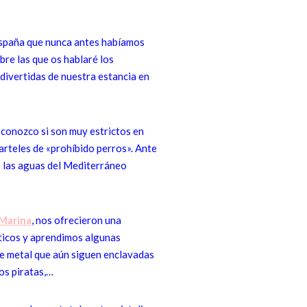
 España que nunca antes habíamos
bre las que os hablaré los
 divertidas de nuestra estancia en
esconozco si son muy estrictos en
arteles de «prohíbido perros». Ante
e las aguas del Mediterráneo
 Marina
, nos ofrecieron una
sticos y aprendimos algunas
e metal que aún siguen enclavadas
los piratas,…