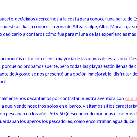
Albacete, decidimos acercarnos a la costa para conocer una parte de
r nuestros días a conocer la zona de Altea, Calpe, Albir, Moraira,… so
ro dedicarlo a contaros cómo fue para mí una de las experiencias más
, no podréis estar con él en la mayoría de las playas de esta zona. D
o, porque no probamos suerte, pero todas las playas están llenas de c
stante de Agosto se nos presentó una opción inmejorable: disfrutar d
ril.
finalmente nos decantamos por contratar nuestra aventura con
Albir
la que, yendo nosotros solos en el barco, visitamos sitios caracterí
mo pescaban en los años 50 y 60 (descendiendo por unas escaleras d
 guardaban los aperos los pescadores, cómo encontraban agua dulce 