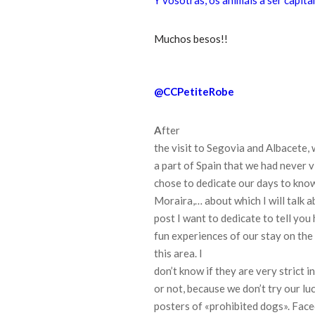
Y vosotras, os animáis a ser capita
Muchos besos!!
@CCPetiteRobe
A
fter
the visit to Segovia and Albacete, 
a part of Spain that we had never v
chose to dedicate our days to know t
Moraira,… about which I will talk a
post I want to dedicate to tell you
fun experiences of our stay
on the
this area.
I
don’t know if they are very strict in
or not, because we don’t try our luc
posters of «prohibited dogs».
Face