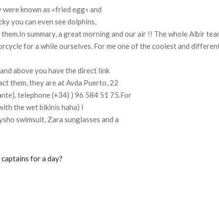
ey were known as «fried egg» and
ucky you can even see dolphins,
 them.
In summary, a great morning and our air !!
The whole Albir team
orcycle for a while ourselves.
For me one of the coolest and differen
 and above you have the direct link
act them, they are at Avda Puerto, 22
cante), telephone (+34)
) 96 584 51 75.
For
with the wet bikinis haha) I
Oysho swimsuit, Zara sunglasses and a
 captains for a day?