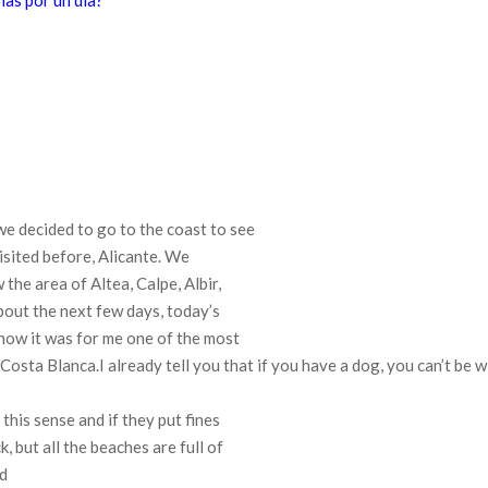
nas por un día?
we decided to go to the coast to see
isited before, Alicante.
We
he area of ​​Altea, Calpe, Albir,
bout the next few days, today’s
 how it was for me one of the most
 Costa Blanca.
I already tell you that if you have a dog, you can’t be 
 this sense and if they put fines
k, but all the beaches are full of
d