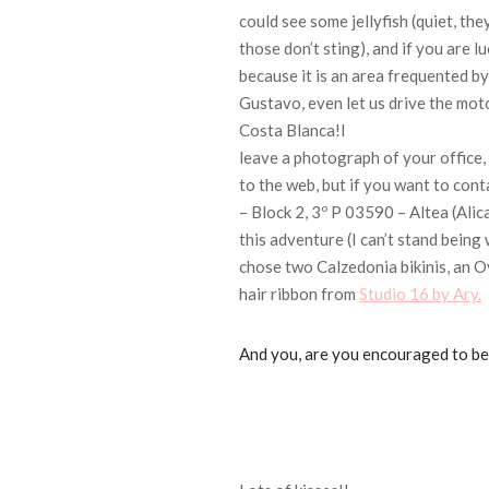
could see some jellyfish (quiet, th
those don’t sting), and if you are l
because it is an area frequented by
Gustavo, even let us drive the mot
Costa Blanca!
I
leave a photograph of your office,
to the web, but if you want to cont
– Block 2, 3º P 03590 – Altea (Ali
this adventure (I can’t stand being 
chose two Calzedonia bikinis, an 
hair ribbon from
Studio 16 by Ary.
And you, are you encouraged to be