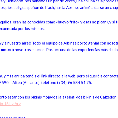
 y Benidorm, nos bañamos un par de veces, una en una cala preciosa,
los pies del gran peñón de Ifach, hasta Abril se animó a darse un ch
ilos, eran las conocidas como «huevo frito» y esas no pican), y si t
recuentada por los mismos.
 a nuestro aire!! Todo el equipo de Albir se portó genial con nosot
la motora nosotros mismos. Para mí una de las experiencias más chulas
, y más arriba tenéis el link directo a la web, pero si queréis contact
3590 – Altea (Alicante), teléfono
(+34) 96 584 51 75.
rto estar con los bikinis mojados jaja) elegí dos bikinis de Calzedon
io 16 by Ary
.