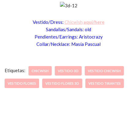
Vestido/Dress:
Chicwish
aquí/here
Sandalias/Sandals: old
Pendientes/Earrings: Aristocrazy
Collar/Necklace: Masía Pascual
Etiquetas:
CHICWISH
VESTIDO 3D
VESTIDO CHICWISH
VESTIDO FLORES
VESTIDO FLORES 3D
VESTIDO TIRANTES