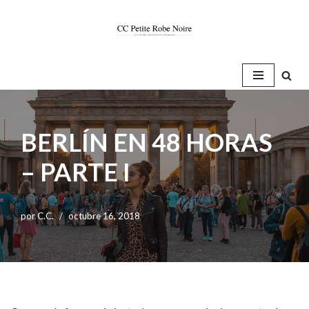
Saltar
al
contenido
BERLÍN EN 48 HORAS
– PARTE I
por
C.C.
octubre 16, 2018