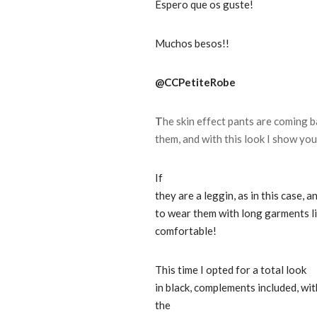
Espero que os guste!
Muchos besos!!
@CCPetiteRobe
T
he skin effect pants are coming 
them, and with this look I show yo
If
they are a leggin, as in this case, a
to wear them with long garments lik
comfortable!
This time I opted for a total look
in black, complements included, wit
the