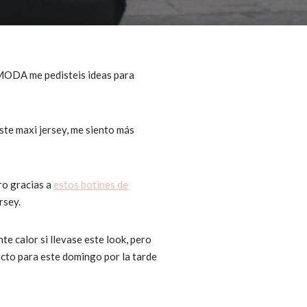
. MODA me pedisteis ideas para
este maxi jersey, me siento más
ro gracias a
estos botines de
rsey.
e calor si llevase este look, pero
fecto para este domingo por la tarde