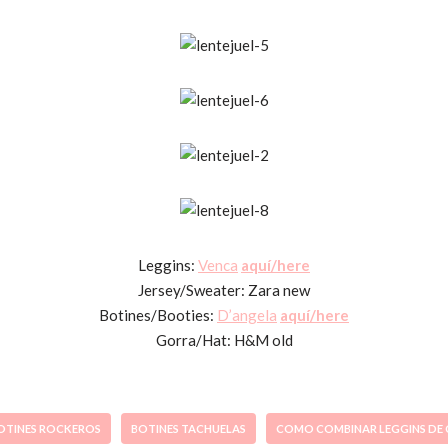
Leggins:
Venca
aquí/here
Jersey/Sweater: Zara new
Botines/Booties:
D’angela
aquí/here
Gorra/Hat: H&M old
OTINES ROCKEROS
BOTINES TACHUELAS
COMO COMBINAR LEGGINS DE