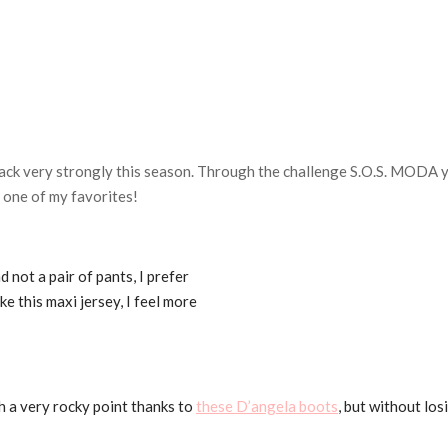
back very strongly this season. Through the challenge S.O.S. MODA 
u one of my favorites!
nd not a pair of pants, I prefer
e this maxi jersey, I feel more
h a very rocky point thanks to
these D’angela boots
, but without los