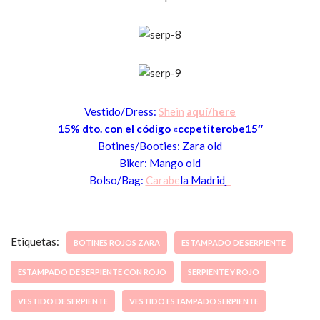
Vestido/Dress:
Shein
aquí/here
15
% dt
o. con el código «cc
petiterobe15″
Botines
/Booties: Zara old
Bi
ker: Mango old
Bolso/Bag:
Carabe
la M
adrid
Etiquetas:
BOTINES ROJOS ZARA
ESTAMPADO DE SERPIENTE
ESTAMPADO DE SERPIENTE CON ROJO
SERPIENTE Y ROJO
VESTIDO DE SERPIENTE
VESTIDO ESTAMPADO SERPIENTE