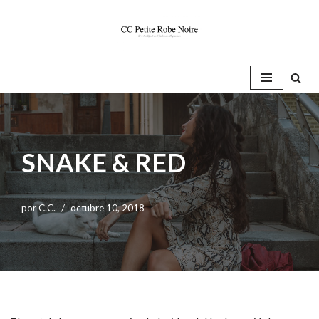
Saltar
al
contenido
SNAKE & RED
por
C.C.
octubre 10, 2018