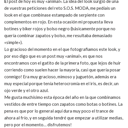
E
l post de hoy es muy «animal». La idea del look surgió de una
de vuestras peticiones del reto S.O.S. MODA, me pedíais un
look en el que combinase estampado de serpiente con
complementos en rojo. En esta ocasión mi propuesta lleva
botines y biker rojos y bolso negro (básicamente porque no
quería combinar zapatos y bolso, me resultaba demasiado
«simple»).
Lo gracioso del momento en el que fotografiamos este look, y
por eso digo que es un post muy «animal», es que nos
encontramos con el gatito de la primera foto, que lejos de huir
corriendo como suelen hacer la mayoría, casi que quería posar
conmigo! Era muy gracioso, mimoso y juguetón, además era
muy especial porque tenía heterocromía en el iris, es decir, un
ojo verde y el otro azul.
Me gusta muchísimo esta época del año en la que combinamos
vestidos de entre tiempo con zapatos como botas o botines. La
pena es que por lo general aquí dura muy poco el trance de
ahora al frío, y en seguida tendré que empezar a utilizar medias,
pero por el momento… disfrutemos!