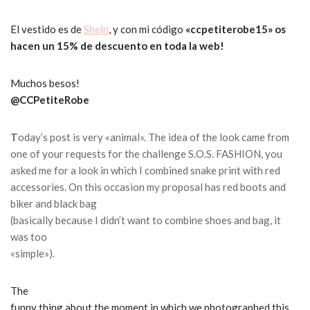
El vestido es de
Shein
, y con mi código
«ccpetiterobe15» os
hacen un 15% de descuento en toda la web!
Muchos besos!
@CCPetiteRobe
T
oday’s post is very «animal».
The idea of ​​the look came from
one of your requests for the challenge S.O.S.
FASHION, you
asked me for a look in which I combined snake print with red
accessories.
On this occasion my proposal has red boots and
biker and black bag
(basically because I didn’t want to combine shoes and bag, it
was too
«simple»).
The
funny thing about the moment in which we photographed this