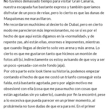
N
o tuvimos demasiado tiempo para visitar Gran Canaria,
nuestra escapada fue bastante express y también queríamos
disfrutar de un poco de relax, pero lo cierto es que las dunas de
Maspalomas me maravillaron.
Me recordaron muchísimo al desierto de Dubai, pero en cierto
modo me parecieron más impresionantes, no se si es por el
hecho de que aquí estás digamos en la «normalidad», y de
repente zas, ahí están ellas, enormes e imponentes, mientras
que cuando llegas al desierto solo ves arena y más arena. Lo
cierto es que me gustaron tanto que hicimos un montón de
fotos allí (sí, indirectamente os estoy avisando de que voy a ser
un poco «pesada» con este fondo jaja).
Por otra parte este look tiene su historia, podemos empezar
contando el hecho de que me costó un triunfo conseguir esta
falda, está bastante agotada, pero por algún motivo me
obsesioné con ella (cosa que me pasa mucho con cosas que
están agotadas sin yo saberlo), cuando por fin la encontré, pese
a lo excesiva que pueda parecer en un primer momento, al
probármela no tuve dudas de que era para mí. En el primer