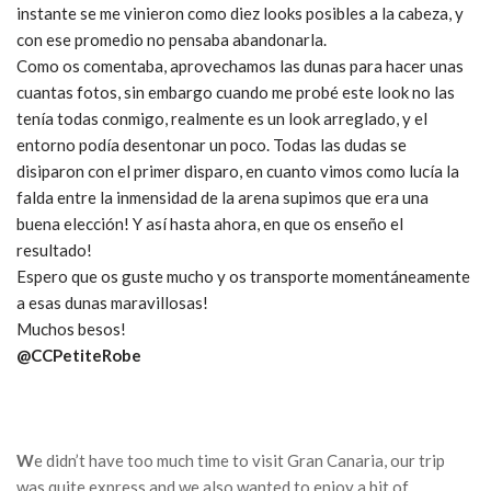
instante se me vinieron como diez looks posibles a la cabeza, y
con ese promedio no pensaba abandonarla.
Como os comentaba, aprovechamos las dunas para hacer unas
cuantas fotos, sin embargo cuando me probé este look no las
tenía todas conmigo, realmente es un look arreglado, y el
entorno podía desentonar un poco. Todas las dudas se
disiparon con el primer disparo, en cuanto vimos como lucía la
falda entre la inmensidad de la arena supimos que era una
buena elección! Y así hasta ahora, en que os enseño el
resultado!
Espero que os guste mucho y os transporte momentáneamente
a esas dunas maravillosas!
Muchos besos!
@CCPetiteRobe
W
e didn’t have too much time to visit Gran Canaria, our trip
was quite express and we also wanted to enjoy a bit of