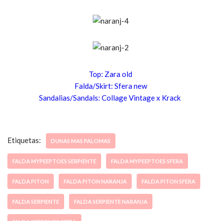
Top:
Zara old
Fal
da/Skirt: Sfera new
Sandalias/S
anda
ls:
Collag
e
Vintage x
Krack
Etiquetas:
DUNAS MAS PALOMAS
FALDA MYPEEPTOES SERPIENTE
FALDA MYPEEPTOES SFERA
FALDA PITON
FALDA PITON NARANJA
FALDA PITON SFERA
FALDA SERPIENTE
FALDA SERPIENTE NARANJA