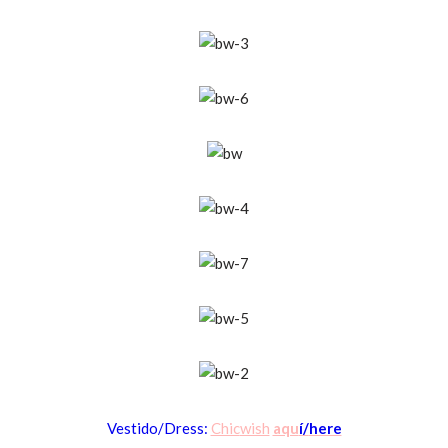
Vestido/Dress
:
Chic
wish
aqu
í/
here