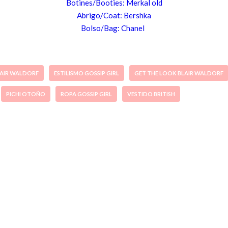
Botines/Booties: M
erkal old
Abrigo/Coat
: Bershka
Bolso/B
ag: C
hanel
LAIR WALDORF
ESTILISMO GOSSIP GIRL
GET THE LOOK BLAIR WALDORF
PICHI OTOÑO
ROPA GOSSIP GIRL
VESTIDO BRITISH