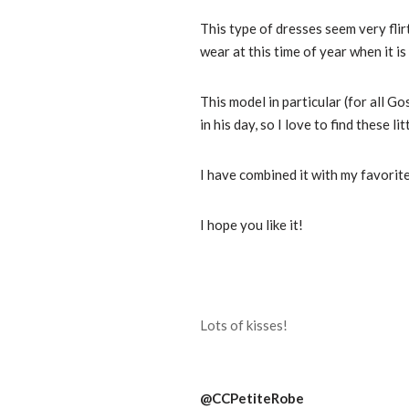
This type of dresses seem very flirt
wear at this time of year when it is
This model in particular (for all Go
in his day, so I love to find these l
I have combined it with my favorite
I hope you like it!
Lots of kisses!
@CCPetiteRobe