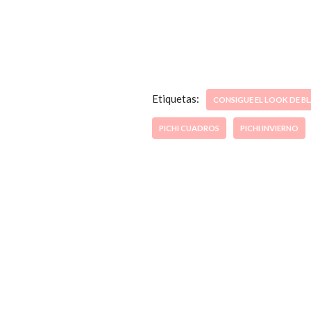
Etiquetas:
CONSIGUE EL LOOK DE B
PICHI CUADROS
PICHI INVIERNO
ccpetiterobe