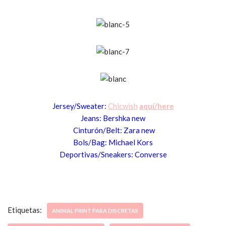
Jersey/Sweater:
Chicwish
aquí/here
Je
a
ns: Bershka new
Cintur
ón/B
elt
: Zara new
B
ols/Bag
: Michael
Kors
Deportivas/Sneakers: Conver
se
Etiquetas:
ANIMAL PRINT PARA DISCRETAS