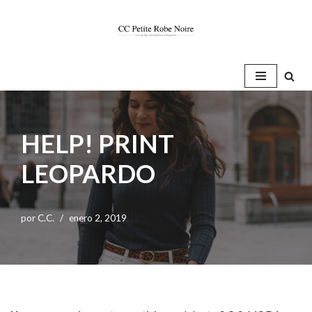
Saltar
al
contenido
HELP! PRINT
LEOPARDO
por
C.C.
enero 2, 2019