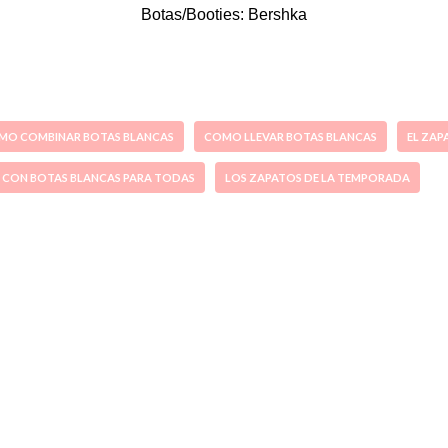
Botas/Booties: Bershka
MO COMBINAR BOTAS BLANCAS
COMO LLEVAR BOTAS BLANCAS
EL ZAP
 CON BOTAS BLANCAS PARA TODAS
LOS ZAPATOS DE LA TEMPORADA