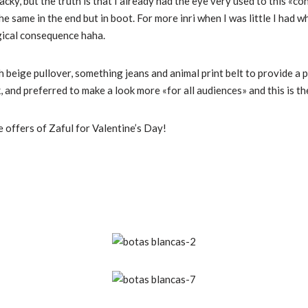
acky, but the truth is that I already had the eye very used to this «co
the same in the end but in boot.
For more inri when I was little I had 
logical consequence haha.
h beige pullover, something jeans and animal print belt to provide a p
 and preferred to make a look more «for all audiences» and this is th
 offers of Zaful for Valentine’s Day!