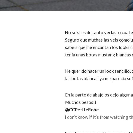
N
o se si es de tanto verlas, o cual
Seguro que muchas las véis como un
sabéis que me encantan los looks c
tenía unas botas mustang blancas d
He querido hacer un look sencillo, 
las botas blancas ya me parecía suf
En la parte de abajo os dejo alguna
Muchos besos!!
@CCPetiteRobe
I
don’t know if it’s from watching t