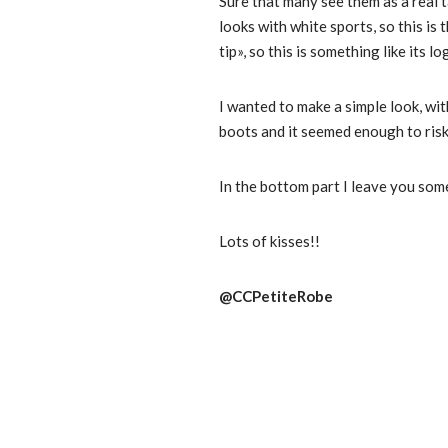
Sure that many see them as a real t
looks with white sports, so this is 
tip», so this is something like its 
I wanted to make a simple look, wit
boots and it seemed enough to risk,
In the bottom part I leave you some
Lots of kisses!!
@CCPetiteRobe