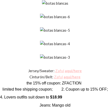
Jersey/Sweater:
Zaful
aquí/here
Cinturón/Belt:
Zaful
aquí/here
the 15% off coupon: ZFACTION
l
imited free shipping coupon; 2. Coupon up to 15% OFF;
Lovers outfits suit down to
$18.99
Jeans: Mango old