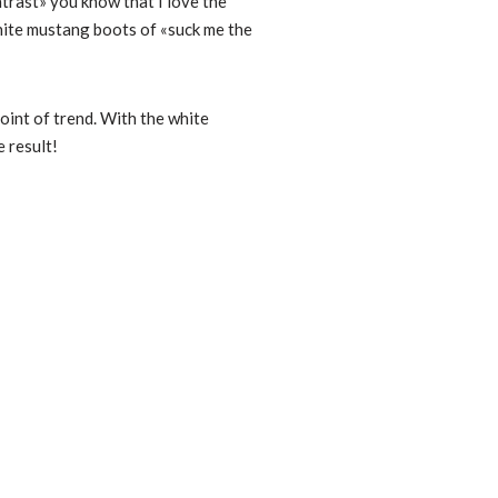
ntrast» you know that I love the
white mustang boots of «suck me the
oint of trend.
With the white
e result!