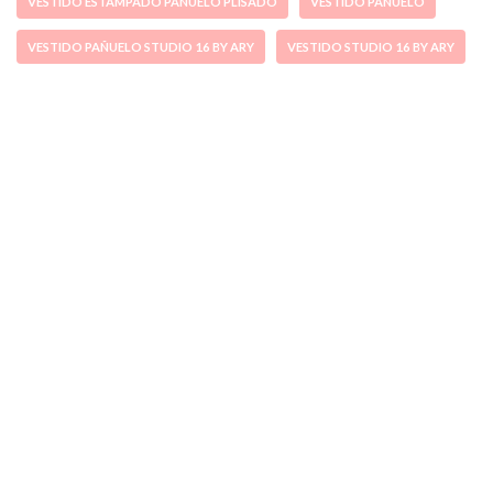
VESTIDO ESTAMPADO PAÑUELO PLISADO
VESTIDO PAÑUELO
VESTIDO PAÑUELO STUDIO 16 BY ARY
VESTIDO STUDIO 16 BY ARY