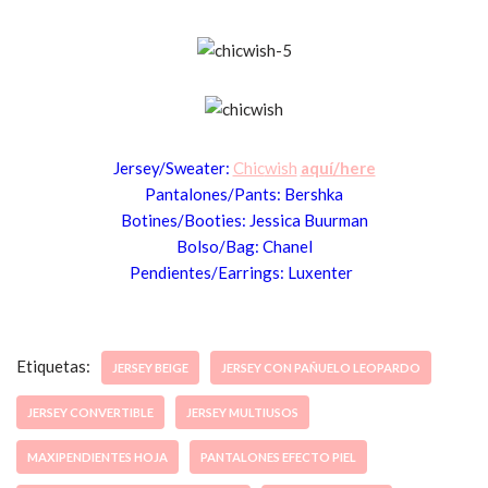
Jersey/Sweater:
Chic
wish
aquí/here
Pantalones/Pants:
Bershka
Botines/Booties: Jessica Buurman
Bolso/
Bag: Chanel
Pendientes/Earrings: Lu
xenter
Etiquetas:
JERSEY BEIGE
JERSEY CON PAÑUELO LEOPARDO
JERSEY CONVERTIBLE
JERSEY MULTIUSOS
MAXIPENDIENTES HOJA
PANTALONES EFECTO PIEL