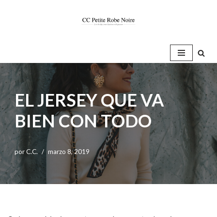
Saltar
al
contenido
EL JERSEY QUE VA
BIEN CON TODO
por
C.C.
marzo 8, 2019