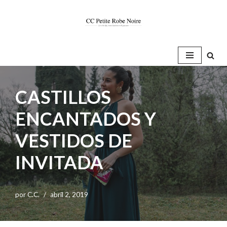
Saltar
al
contenido
CASTILLOS
ENCANTADOS Y
VESTIDOS DE
INVITADA
por
C.C.
abril 2, 2019