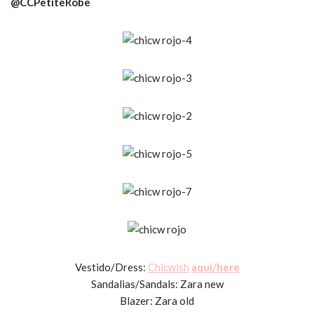
@CCPetiteRobe
Vestido/Dress:
Chicwish
aquí/here
Sandalias/Sandals: Zara new
Blazer: Zara old