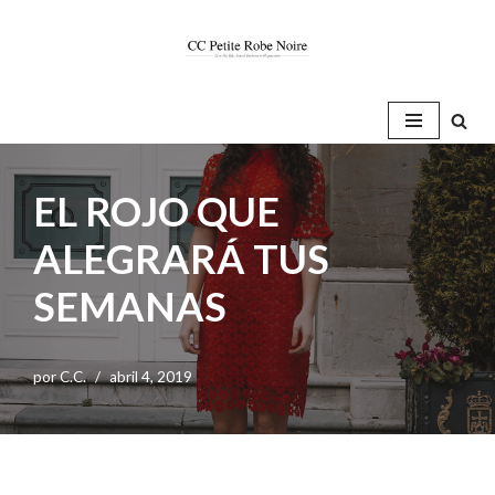
Saltar
al
contenido
EL ROJO QUE
ALEGRARÁ TUS
SEMANAS
por
C.C.
abril 4, 2019