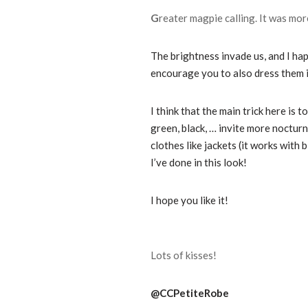
G
reater magpie calling.
It was mor
The brightness invade us, and I hap
encourage you to also dress them 
I think that the main trick here is 
green, black, … invite more noctur
clothes like
jackets (it works with 
I’ve done in this look!
I hope you like it!
Lots of kisses!
@CCPetiteRobe