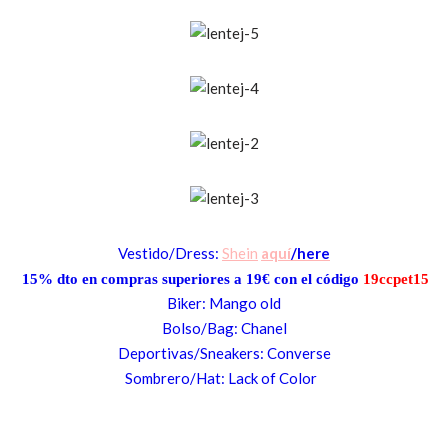
Vestido/Dress:
Shein
aquí
/here
15% dto en compras superiores a 19€ con el código
19ccpet15
Biker:
Mango old
Bolso/Bag: Chanel
Deporti
vas/Sneakers:
Converse
Sombrero/Hat: Lack of Color