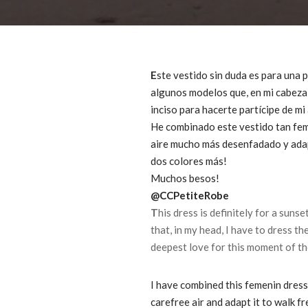
E
ste vestido sin duda es para una 
algunos modelos que, en mi cabeza,
inciso para hacerte partícipe de m
He combinado este vestido tan feme
aire mucho más desenfadado y adapta
dos colores más!
Muchos besos!
@CCPetiteRobe
T
his dress is definitely for a sunset
that, in my head, I have to dress th
deepest love for this moment of th
I have combined this femenin dress 
carefree air and adapt it to walk fre