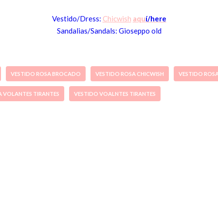
Vestido/Dress:
Chicwish
aqu
í/here
Sandalias/Sandals: Gioseppo
old
VESTIDO ROSA BROCADO
VESTIDO ROSA CHICWISH
VESTIDO ROS
A VOLANTES TIRANTES
VESTIDO VOALNTES TIRANTES