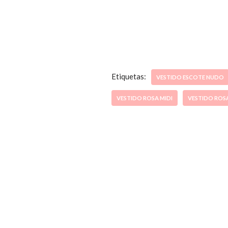
Etiquetas:
VESTIDO ESCOTE NUDO
VESTIDO ROSA MIDI
VESTIDO ROS
ccpetiterobe