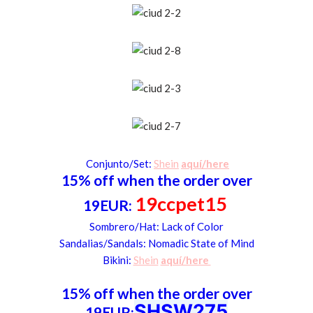
Conjunto/Set:
Shein
aquí/here
15% off when the order over
19ccpet15
19EUR:
Sombrero/Hat
: Lack o
f Color
Sandalias
/Sandals: Nomadic Stat
e of Mind
Bikini:
Shein
aquí/here
15% off when the order over
SHSW275
19EUR: