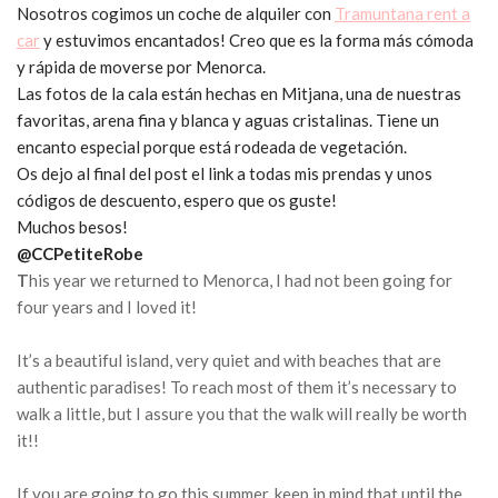
Nosotros cogimos un coche de alquiler con
Tramuntana rent a
car
y estuvimos encantados! Creo que es la forma más cómoda
y rápida de moverse por Menorca.
Las fotos de la cala están hechas en Mitjana, una de nuestras
favoritas, arena fina y blanca y aguas cristalinas. Tiene un
encanto especial porque está rodeada de vegetación.
Os dejo al final del post el link a todas mis prendas y unos
códigos de descuento, espero que os guste!
Muchos besos!
@CCPetiteRobe
T
his year we returned to Menorca, I had not been going for
four years and I loved it!
It’s a beautiful island, very quiet and with beaches that are
authentic paradises! To reach most of them it’s necessary to
walk a little, but I assure you that the walk will really be worth
it!!
If you are going to go this summer, keep in mind that until the