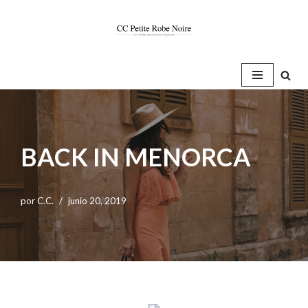
Saltar
al
contenido
BACK IN MENORCA
por
C.C.
junio 20, 2019