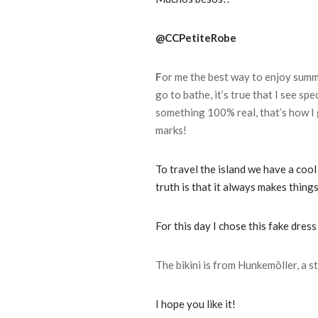
@CCPetiteRobe
F
or me the best way to enjoy summer
go to bathe, it’s true that I see s
something 100% real, that’s how I 
marks!
To travel the island we have a coo
truth is that it always makes things
For this day I chose this fake dres
The bikini is from Hunkemöller, a st
I hope you like it!