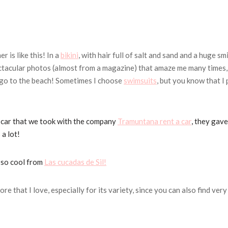
 is like this!
In a
bikini
, with hair full of salt and sand and a huge smi
pectacular photos (almost from a magazine) that amaze me many times,
go to the beach!
Sometimes I choose
swimsuits
, but you know that I 
l car that we took with the company
Tramuntana rent a car
, they gave
 a lot!
s so cool from
Las cucadas de Sil!
ore that I love, especially for its variety, since you can also find very