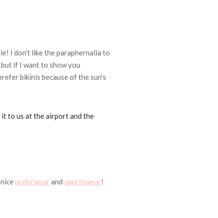
le!
I don’t like the paraphernalia to
 but if I want to show you
prefer bikinis because of the sun’s
 it to us at the airport and the
 nice
underwear
and
sportswear
!