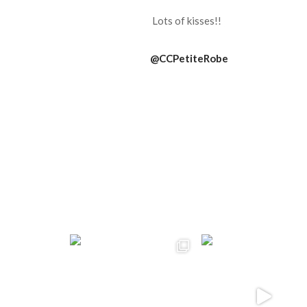
Lots of kisses!!
@CCPetiteRobe
ccpetiterobe