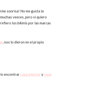
norme sonrisa! No me gusta la
n muchas veeces, pero si quiero
prefiero los bikinis por las marcas
ar
, nos lo dieron en el propio
éis encontrar
ropa interior
y
ropa