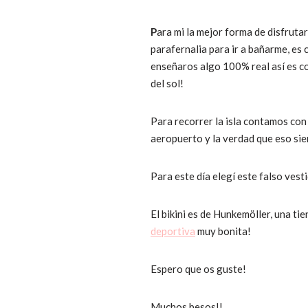
P
ara mi la mejor forma de disfrutar
parafernalia para ir a bañarme, es 
enseñaros algo 100% real así es c
del sol!
Para recorrer la isla contamos co
aeropuerto y la verdad que eso sie
Para este día elegí este falso vest
El bikini es de Hunkemöller, una t
deportiva
muy bonita!
Espero que os guste!
Muchos besos!!