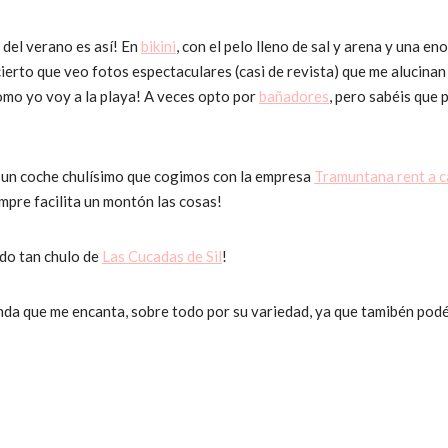
 del verano es así! En
bikini
, con el pelo lleno de sal y arena y una e
cierto que veo fotos espectaculares (casi de revista) que me alucina
omo yo voy a la playa! A veces opto por
bañadores
, pero sabéis que 
n un coche chulísimo que cogimos con la empresa
Tramuntana rent a c
mpre facilita un montón las cosas!
ido tan chulo de
Las Cucadas de Sil
!
ienda que me encanta, sobre todo por su variedad, ya que tamibén pod