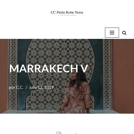
Saltar
al
contenido
MARRAKECH V
por
C.C.
julio 12, 2019