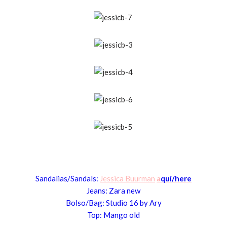
Sandalias/San
dals:
Jessica Buurman
a
quí/here
Jeans: Zara new
Bolso/Bag: Studio 16 by Ary
Top: Mango old