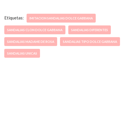
Etiquetas:
IMITACION SANDALIAS DOLCE GABBANA
SANDALIAS CLON DOLCE GABBANA
SANDALIAS DIFERENTES
SANDALIAS MADAME DE ROSA
SANDALIAS TIPO DOLCE GABBANA
SANDALIAS UNICAS
ccpetiterobe