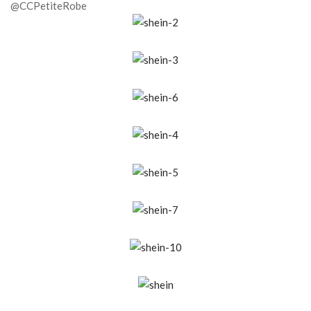
@CCPetiteRobe