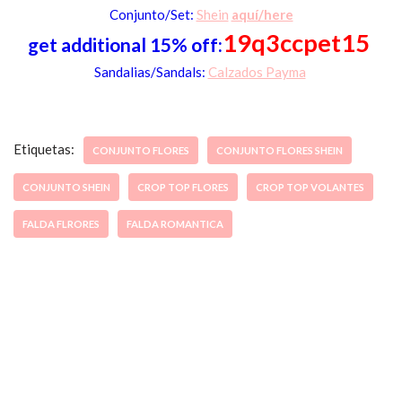
Co
njunto/
S
et:
Shein
aquí/here
19q3ccpet15
get additional 15% off:
Sandalias/Sandals:
Calzados Payma
Etiquetas:
CONJUNTO FLORES
CONJUNTO FLORES SHEIN
CONJUNTO SHEIN
CROP TOP FLORES
CROP TOP VOLANTES
FALDA FLRORES
FALDA ROMANTICA